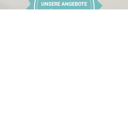
UNSERE ANGEBOTE
FÜR 2025/2026
MEHR
Rundum sorglos
AUFLEBEN
Inmitten der Tiroler Bergwelt, auf +2.000 Meter im Kühtai
gelegen, bildet das traditionsreiche Haus den idealen
Ausgangspunkt für Ihren sportlichen Skiurlaub und
wunderbare Wintermomente für die ganze Familie.
Nur wenige Meter vom Hotel entfernt erwartet Sie auf 44
Pistenkilometern, Langlaufloipen und einer Rodelbahn