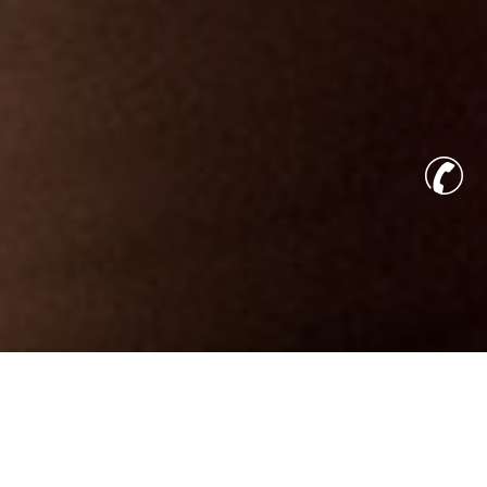
Families very
WELCOME