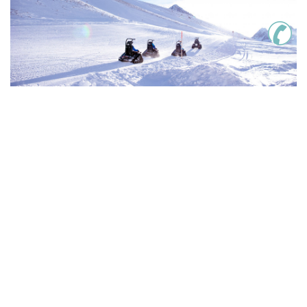
GERBER
MOMENTE
Auch abseits der Piste gibt es im Kühtai einiges
zu erLEBEN. Entdecken Sie unsere Top 10
GERBER MOMENTE für einzigartige Momente auf
+2.000 Meter, die in Erinnerung bleiben.